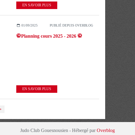
EN SAVOIR PLUS
01/09/2025
PUBLIÉ DEPUIS OVERBLOG
🥋Planning cours 2025 - 2026 🥋
EN SAVOIR PLUS
>
Judo Club Gouesnousien - Hébergé par
Overblog