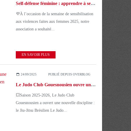
Self-défense féminine : apprendre à se protéger, renforcer sa confiance ! 💜
💜À l’occasion de la semaine de sensibilisation
aux violences faites aux femmes 2025, notre
association a souhaité...
EN SAVOIR PLUS
24/09/2025
PUBLIÉ DEPUIS OVERBLOG
Le Judo Club Gouesnousien ouvre une nouvelle discipline : le Jiu-Jitsu Brésilien 🥋💥
💥Saison 2025-2026, Le Judo Club
Gouesnousien a ouvert une nouvelle discipline :
le Jiu-Jitsu Brésilien Le Judo...