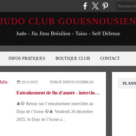
JUDO CLUB GOUESNOUSIE
Judo - Jiu Jitsu Brésilien - Taïso - Self Défense
INFOS PRATIQUES
BOUTIQUE CLUB
CONTACT
26/12/2025
PUBLIÉ DEPUIS OVERBLOG
PLANNI
Entraînement de fin d'année - interclubs au Dojo de l’Iroise 🎄🥋
🎄🥋 Retour sur l’entraînement interclubs au
Dojo de l’Iroise 🥋🎄 Vendredi 26 décembre
2025, le Dojo de l’Iroise a...