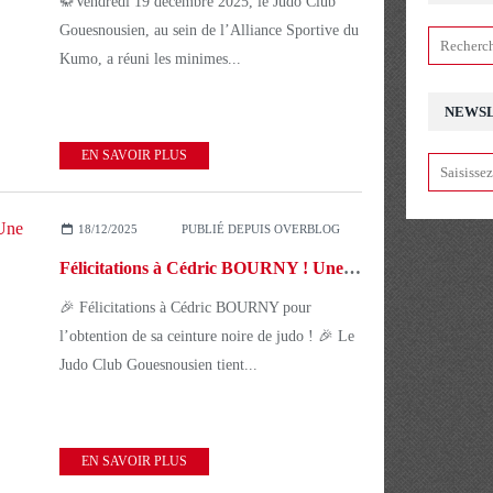
🥋Vendredi 19 décembre 2025, le Judo Club
Gouesnousien, au sein de l’Alliance Sportive du
Kumo, a réuni les minimes...
NEWS
EN SAVOIR PLUS
18/12/2025
PUBLIÉ DEPUIS OVERBLOG
Félicitations à Cédric BOURNY ! Une nouvelle ceinture noire au Judo Club Gouesnousien ! 🎉
🎉 Félicitations à Cédric BOURNY pour
l’obtention de sa ceinture noire de judo ! 🎉 Le
Judo Club Gouesnousien tient...
EN SAVOIR PLUS