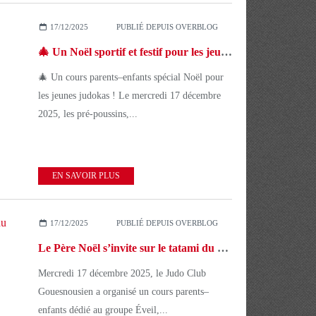
17/12/2025
PUBLIÉ DEPUIS OVERBLOG
🎄 Un Noël sportif et festif pour les jeunes judokas
🎄 Un cours parents–enfants spécial Noël pour
les jeunes judokas ! Le mercredi 17 décembre
2025, les pré-poussins,...
EN SAVOIR PLUS
17/12/2025
PUBLIÉ DEPUIS OVERBLOG
Le Père Noël s’invite sur le tatami du Judo Club Gouesnousien 🎅🥋
Mercredi 17 décembre 2025, le Judo Club
Gouesnousien a organisé un cours parents–
enfants dédié au groupe Éveil,...