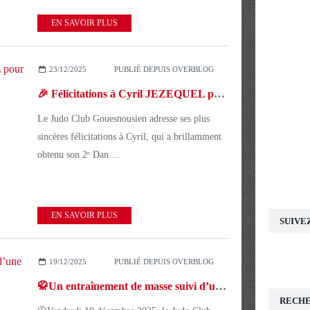
EN SAVOIR PLUS
23/12/2025
PUBLIÉ DEPUIS OVERBLOG
🎉 Félicitations à Cyril JEZEQUEL pour l’obtention de son 2ᵉ Dan de judo ! 🎉
Le Judo Club Gouesnousien adresse ses plus
sincères félicitations à Cyril, qui a brillamment
obtenu son 2ᵉ Dan....
EN SAVOIR PLUS
SUIVE
19/12/2025
PUBLIÉ DEPUIS OVERBLOG
🥋Un entraînement de masse suivi d’une soirée conviviale 🤝
RECH