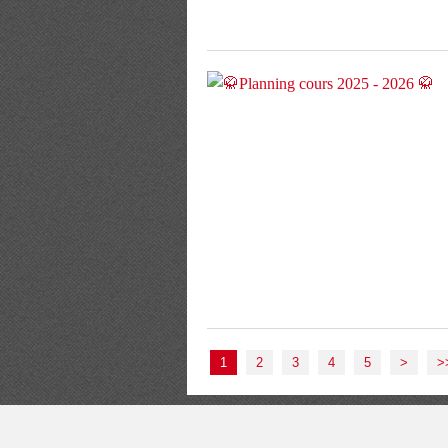
1
2
3
4
5
>
>